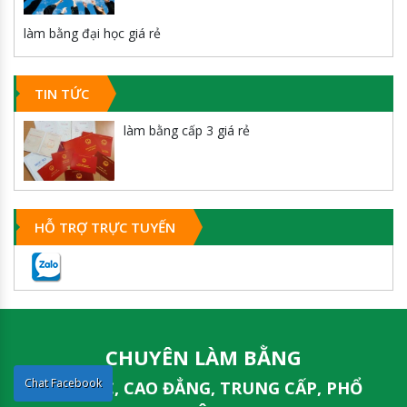
làm bằng đại học giá rẻ
TIN TỨC
làm bằng cấp 3 giá rẻ
HỖ TRỢ TRỰC TUYẾN
CHUYÊN LÀM BẰNG
Chat Facebook
ĐẠI HỌC, CAO ĐẲNG, TRUNG CẤP, PHỔ